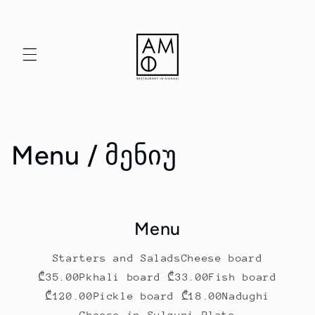
Skip to
content
Menu / მენიუ
Menu
Starters and SaladsCheese board
₾35.00Pkhali board ₾33.00Fish board
₾120.00Pickle board ₾18.00Nadughi
Cheese in Sulguni Plate